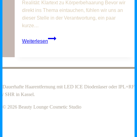
Realität: Klartext zu Körperbehaarung Bevor wir
direkt ins Thema eintauchen, fühlen wir uns an
dieser Stelle in der Verantwortung, ein paar
kurze…
Die
Weiterlesen
dauerhafte
Haarentfernung:
Vorteile
und
Risiken
einer
Dauerhafte Haarentfernung mit LED ICE Diodenlaser oder IPL+RF
IPL-
/ SHR in Kassel.
Behandlung
© 2026 Beauty Lounge Cosmetic Studio