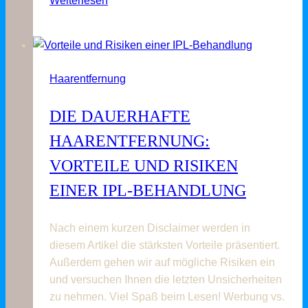
Weiterlesen
Lounge
–
Ihre
Anlaufstelle
Haarentfernung
Nummer
1
DIE DAUERHAFTE
für
Haarentfernung
HAARENTFERNUNG:
in
VORTEILE UND RISIKEN
Kassel
EINER IPL-BEHANDLUNG
Nach einem kurzen Disclaimer werden in
diesem Artikel die stärksten Vorteile präsentiert.
Außerdem gehen wir auf mögliche Risiken ein
und versuchen Ihnen die letzten Unsicherheiten
zu nehmen. Viel Spaß beim Lesen! Werbung vs.