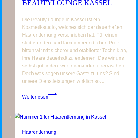
BEAUTYLOUNGE KASSEL
beachten
ist
Die Beauty Lounge in Kassel ist ein
Kosmetikstudio, welches sich der dauerhaften
Haarentfernung verschrieben hat. Für einen
studierenden- und familienfreundlichen Preis
bitten wir mit sicherer und etablierter Technik an,
Ihre Haare dauerhaft zu entfernen. Das wir uns
selbst gut finden, wird niemanden überraschen.
Doch was sagen unsere Gäste zu uns? Sind
unsere Dienstleistungen wirklich so…
Was
Weiterlesen
unsere
Gäste
über
uns
Haarentfernung
sagen