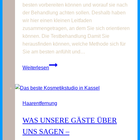
besten vorbereiten können und worauf sie nach
der Behandlung achten sollen. Deshalb haben
wir hier einen kleinen Leitfaden
zusammengetragen, an dem Sie sich orientieren
können. Die Testbehandlung Damit Sie
herausfinden können, welche Methode sich für
Sie am besten anfühlt und…
Haarentfernung
Weiterlesen
mit
IPL:
Wie
der
Haarentfernung
Termin
abläuft
WAS UNSERE GÄSTE ÜBER
und
was
UNS SAGEN –
zu