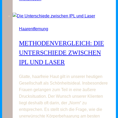
an
den
Beinen
–
Haarentfernung
in
Kassel
METHODENVERGLEICH: DIE
vom
Profi
UNTERSCHIEDE ZWISCHEN
IPL UND LASER
Glatte, haarfreie Haut gilt in unserer heutigen
Gesellschaft als Schönheitsideal. Insbesondere
Frauen gelangen zum Teil in eine äußere
Drucksituation. Der Wunsch unserer Klienten
liegt deshalb oft darin, der „Norm“ zu
entsprechen. Es stellt sich die Frage, wie die
unerwünschte Körperbehaarung am besten