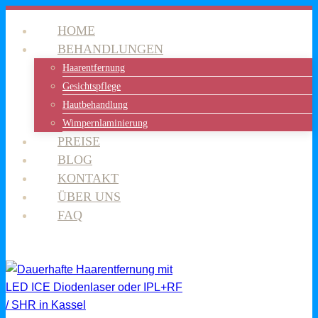
Zum
HOME
Inhalt
BEHANDLUNGEN
springen
Haarentfernung
Gesichtspflege
Hautbehandlung
Wimpernlaminierung
PREISE
BLOG
KONTAKT
ÜBER UNS
FAQ