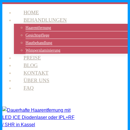
Zum
HOME
Inhalt
BEHANDLUNGEN
springen
Haarentfernung
Gesichtspflege
Hautbehandlung
Wimpernlaminierung
PREISE
BLOG
KONTAKT
ÜBER UNS
FAQ