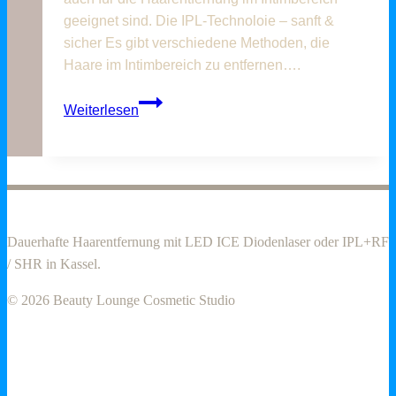
geeignet sind. Die IPL-Technoloie – sanft &
sicher Es gibt verschiedene Methoden, die
Haare im Intimbereich zu entfernen….
Intimbehaarung
Weiterlesen
sanft
und
sicher
entfernen
–
in
Dauerhafte Haarentfernung mit LED ICE Diodenlaser oder IPL+RF
der
/ SHR in Kassel.
Beauty
Lounge
© 2026 Beauty Lounge Cosmetic Studio
Kassel