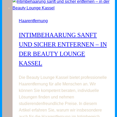
und
Kinn:
Wie
Haarentfernung
Sie
den
INTIMBEHAARUNG SANFT
Damenbart
unkompliziert
UND SICHER ENTFERNEN – IN
und
DER BEAUTY LOUNGE
dauerhaft
loswerden!
KASSEL
Die Beauty Lounge Kassel bietet professionelle
Haarentfernung für alle Menschen an. Wir
können Sie kompetent beraten, individuelle
Lösungen finden und nehmen
studierendenfreundliche Preise. In diesem
Artikel erfahren Sie, warum wir insbesondere
auch für die Haarentfernung im Intimbereich