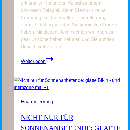
erklären wir Ihnen den Ablauf an einem
konkreten Beispiel. Wenn Sie noch keine
Erfahrung mit dauerhafter Haarentfernung
gemacht haben, werden Sie vermutlich Fragen
haben. Mit diesem Text möchten wir Ihnen ein
paar Unsicherheiten nehmen und Sie auf den
Besuch vorbereiten….
So
Weiterlesen
läuft
die
IPL-
Haarentfernung
bei
Haarentfernung
der
Beauty
NICHT NUR FÜR
Lounge
Kassel
SONNENANBETENDE: GLATTE