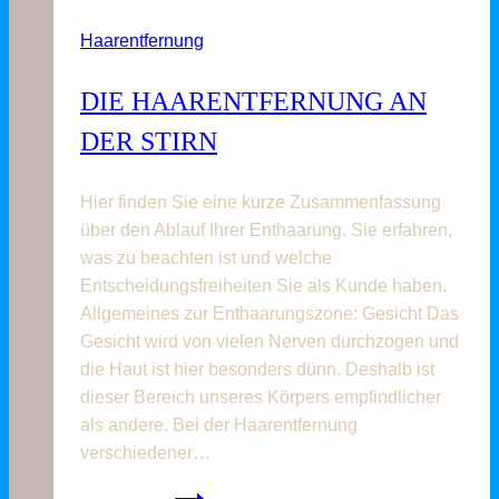
Glatte
Haarentfernung
Bikini-
und
DIE HAARENTFERNUNG AN
Intimzone
mit
DER STIRN
IPL
Hier finden Sie eine kurze Zusammenfassung
über den Ablauf Ihrer Enthaarung. Sie erfahren,
was zu beachten ist und welche
Entscheidungsfreiheiten Sie als Kunde haben.
Allgemeines zur Enthaarungszone: Gesicht Das
Gesicht wird von vielen Nerven durchzogen und
die Haut ist hier besonders dünn. Deshalb ist
dieser Bereich unseres Körpers empfindlicher
als andere. Bei der Haarentfernung
verschiedener…
Die