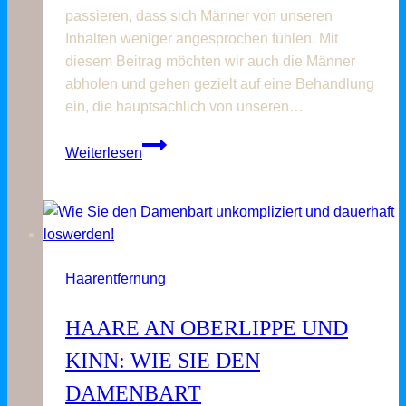
passieren, dass sich Männer von unseren
Inhalten weniger angesprochen fühlen. Mit
diesem Beitrag möchten wir auch die Männer
abholen und gehen gezielt auf eine Behandlung
ein, die hauptsächlich von unseren…
Die
Weiterlesen
Bartkonturen:
Warum
die
Haarentfernung
auch
Haarentfernung
für
Männer
HAARE AN OBERLIPPE UND
interessant
ist
KINN: WIE SIE DEN
DAMENBART